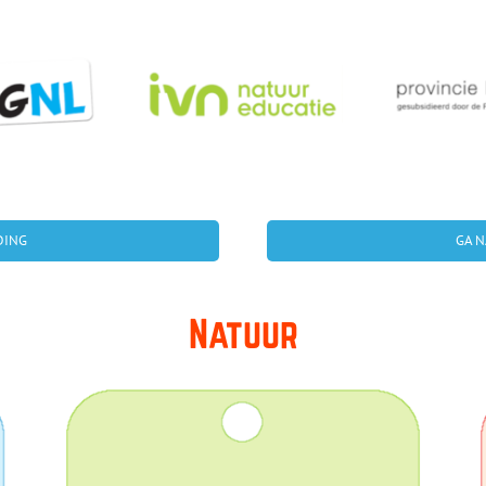
DING
GA N
Natuur