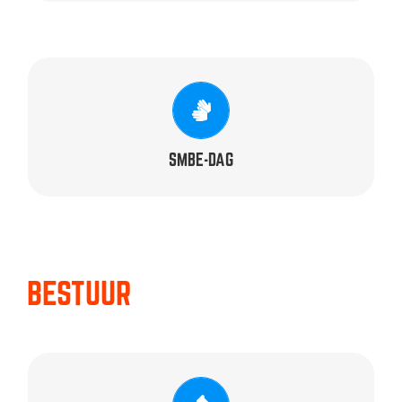
ORGANISATOREN
Birgitta, Huub, John, Karen, Lisa, Marco, Marlie,
Mijntje, Mirte, Nico, Roland & Stefanie
SMBE-DAG
BESTUUR
VOORZITTER