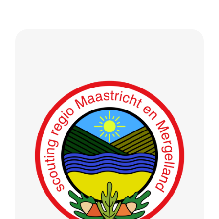
REGIO MAASTRICHT & MERGELLAND
onbezoldigd
Stefan Stettler –