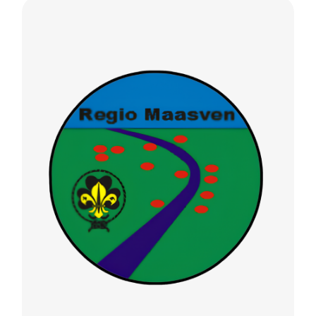
REGIO MAASVEN
onbezoldigd
Goof van Griensven –