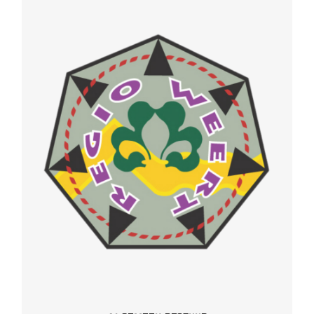
REGIO WEERT
onbezoldigd
Richard de Groot –