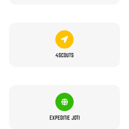
ORGANISATOREN
Bas, Melissa, Tim, Tom & Wouter
4SCOUTS
ORGANISATOREN
Bas, Beat, Ben, Carmen, Coen, Evelien, Jordy, Linda,
Rik, Roland, Stan, Tim & Yvonne
EXPEDITIE JOTI