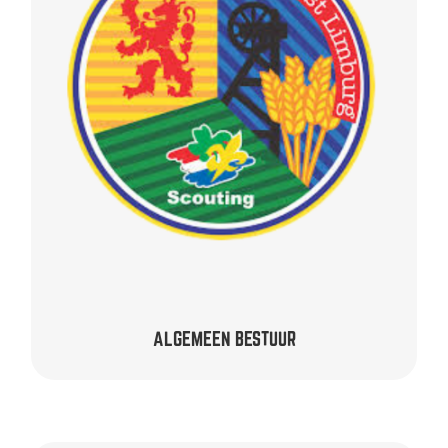
REGIO ZUID-OOST LIMBURG
onbezoldigd
Evelien van Limbeek –
ALGEMEEN BESTUUR