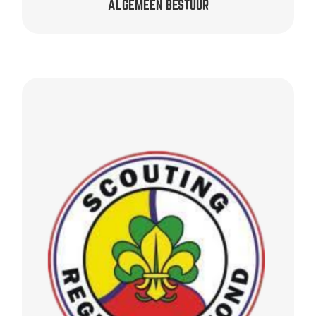
ALGEMEEN BESTUUR
REGIO ROERMOND
onbezoldigd
Toon Savelkoul –