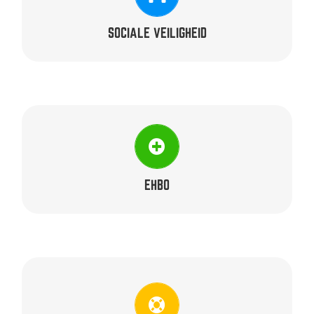
Carlien, Frank, Marcel & Ron
SOCIALE VEILIGHEID
TRAINERS
Germa & John
EHBO
ONDERSTEUNERS
Andre, Bjorn, Boyd, Chris, Detlev, Evelien, Hanne, Ilse,