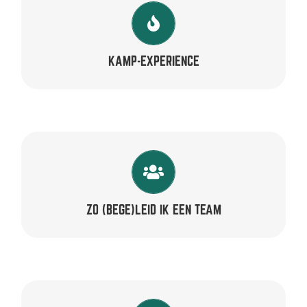
TRAINERS
Bart, Bas, Gerard, Harold, Kelsey, Lonneke, Marcel,
Max, Pien & Tim
KAMP-EXPERIENCE
TRAINERS
Bart, Kelsey, Peter & René
ZO (BEGE)LEID IK EEN TEAM