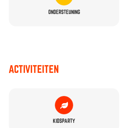
Jan Willem, Jeroen, Maud, Maud, Melanie, Mirte,
Nienke, Nouk, Patrick, Pien, Rob & Yvonne
ONDERSTEUNING
ACTIVITEITEN
ORGANISATOREN
Guy, Jack, Juriaan, Leon, Maud, Rens, Roel, Ron &
Yvonne
KIDSPARTY