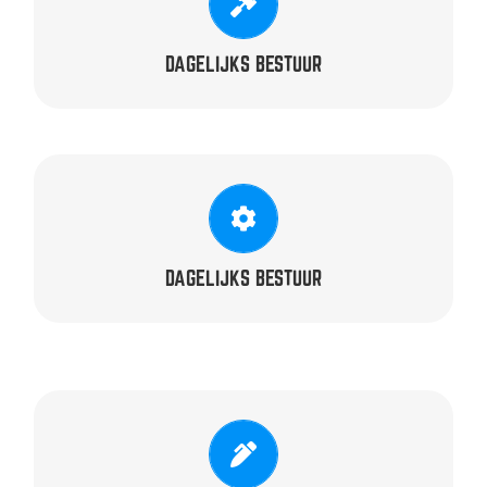
onbezoldigd
Carlien Schouten –
DAGELIJKS BESTUUR
ONTWIKKELING
onbezoldigd
Eloy de Haas –
DAGELIJKS BESTUUR
SECRETARIS
onbezoldigd
Cindy Huizen –