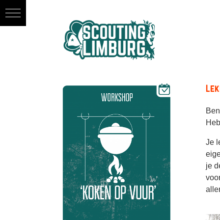
Ga
naar
inhoud
Lek
Ben
Heb 
Je l
eig
je 
voor
all